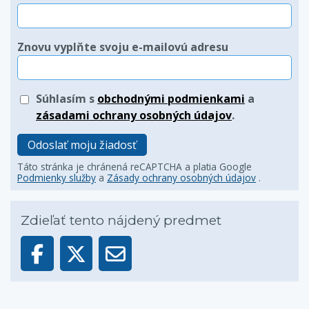
Znovu vyplňte svoju e-mailovú adresu
Súhlasím s
obchodnými podmienkami
a
zásadami ochrany osobných údajov
.
Odoslať moju žiadosť
Táto stránka je chránená reCAPTCHA a platia Google
Podmienky služby
a
Zásady ochrany osobných údajov
.
Zdieľať tento nájdený predmet