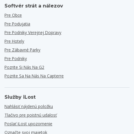
Softvér strát a nálezov
Pre Obce
Pre Podujatia
Pre Podniky Verejnej Dopravy
Pre Hotely
Pre Zábavné Parky
Pre Podniky
Pozrite Si Nás Na G2
Pozrite Sa Na Nás Na Capterre
Služby iLost
Nahlásiť nájdenú položku
Tlačivo pre poistnú udalosť
Poslať iLost upozornenie
Označte svoj majetok