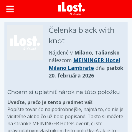
Čelenka black with
knot
Nájdené v
Milano, Taliansko
nálezcom
MEININGER Hotel
Milano Lambrate
dňa
piatok
20. februára 2026
Chcem si uplatniť nárok na túto položku
Uveďte, prečo je tento predmet váš
Popíšte tovar čo najpodrobnejšie, najmä to, čo nie je
viditeľné alebo čo už bolo popísané. Takto si môžete
na stránke MEININGER Hotels overiť, či ste
právoplatným vlastníkom tejto položky. A ak je to