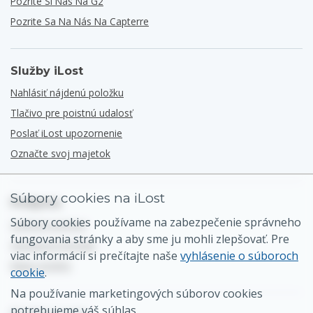
Pozrite Si Nás Na G2
Pozrite Sa Na Nás Na Capterre
Služby iLost
Nahlásiť nájdenú položku
Tlačivo pre poistnú udalosť
Poslať iLost upozornenie
Označte svoj majetok
Súbory cookies na iLost
Podpora
Súbory cookies používame na zabezpečenie správneho
Centrum pomoci
fungovania stránky a aby sme ju mohli zlepšovať. Pre
Všeobecný kontakt
viac informácií si prečítajte naše
vyhlásenie o súboroch
Mapa stránky
cookie
.
Na používanie marketingových súborov cookies
potrebujeme váš súhlas.