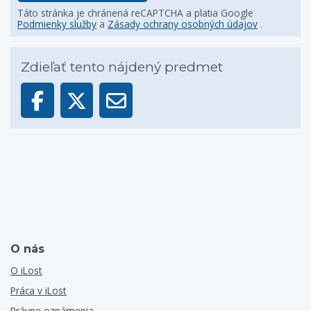
Táto stránka je chránená reCAPTCHA a platia Google
Podmienky služby
a
Zásady ochrany osobných údajov
.
Zdieľať tento nájdený predmet
O nás
O iLost
Práca v iLost
Právne oznámenia