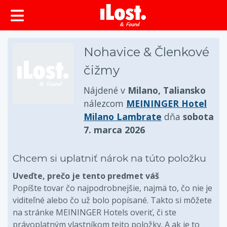
Nohavice & Členkové
čižmy
Nájdené v
Milano, Taliansko
nálezcom
MEININGER Hotel
Milano Lambrate
dňa
sobota
7. marca 2026
Chcem si uplatniť nárok na túto položku
Uveďte, prečo je tento predmet váš
Popíšte tovar čo najpodrobnejšie, najmä to, čo nie je
viditeľné alebo čo už bolo popísané. Takto si môžete
na stránke MEININGER Hotels overiť, či ste
právoplatným vlastníkom tejto položky. A ak je to