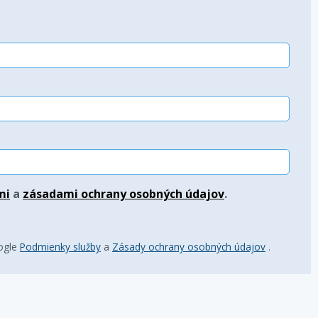
mi
a
zásadami ochrany osobných údajov
.
oogle
Podmienky služby
a
Zásady ochrany osobných údajov
.