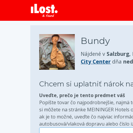
Bundy
Nájdené v
Salzburg,
City Center
dňa
ned
Chcem si uplatniť nárok n
Uveďte, prečo je tento predmet váš
Popíšte tovar čo najpodrobnejšie, najmä to
si môžete na stránke MEININGER Hotels ove
ak je to možné, uveďte čo najviac informáci
autobusová/vlaková dopravu alebo číslo iz