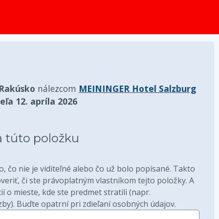
 Rakúsko
nálezcom
MEININGER Hotel Salzburg
eľa 12. apríla 2026
a túto položku
, čo nie je viditeľné alebo čo už bolo popísané. Takto
riť, či ste právoplatným vlastníkom tejto položky. A
í o mieste, kde ste predmet stratili (napr.
by). Buďte opatrní pri zdieľaní osobných údajov.