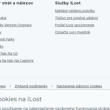
 strát a nálezov
Služby iLost
Nahlásiť nájdenú položku
atia
Tlačivo pre poistnú udalosť
iky Verejnej Dopravy
Poslať iLost upozornenie
y
Označte svoj majetok
vné Parky
iky
i Nás Na G2
Sa Na Nás Na Capterre
ajov
•
Zmluvné podmienky
•
Nastavenia súborov cookies
okies na iLost
s používame na zabezpečenie správneho fungovania stránk