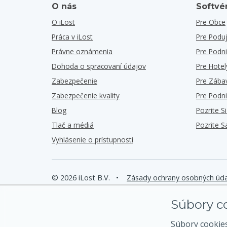
O nás
Softvér
O iLost
Pre Obce
Práca v iLost
Pre Poduj
Právne oznámenia
Pre Podn
Dohoda o spracovaní údajov
Pre Hotel
Zabezpečenie
Pre Zába
Zabezpečenie kvality
Pre Podn
Blog
Pozrite S
Tlač a médiá
Pozrite 
Vyhlásenie o prístupnosti
© 2026 iLost B.V.
•
Zásady ochrany osobných úd
Súbory co
Súbory cookie