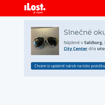
Slnečné oku
Nájdené v
Salzburg,
City Center
dňa
uto
Chcem si uplatniť nárok na túto položk