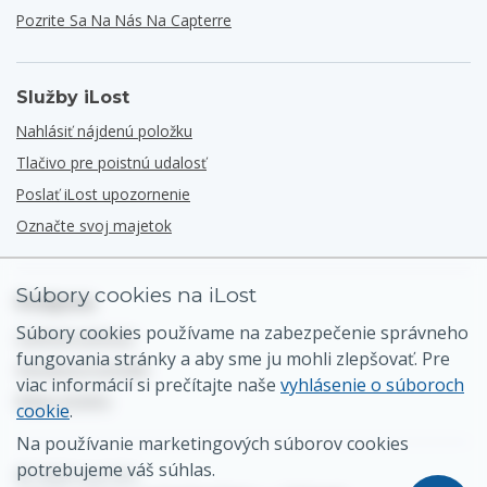
Pozrite Sa Na Nás Na Capterre
Služby iLost
Nahlásiť nájdenú položku
Tlačivo pre poistnú udalosť
Poslať iLost upozornenie
Označte svoj majetok
Súbory cookies na iLost
Podpora
Súbory cookies používame na zabezpečenie správneho
Centrum pomoci
fungovania stránky a aby sme ju mohli zlepšovať. Pre
Všeobecný kontakt
viac informácií si prečítajte naše
vyhlásenie o súboroch
Mapa stránky
cookie
.
Na používanie marketingových súborov cookies
potrebujeme váš súhlas.
© 2026 iLost B.V.