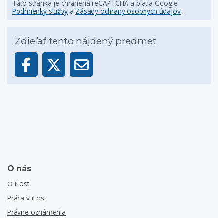
Táto stránka je chránená reCAPTCHA a platia Google
Podmienky služby
a
Zásady ochrany osobných údajov
.
Zdieľať tento nájdený predmet
O nás
O iLost
Práca v iLost
Právne oznámenia