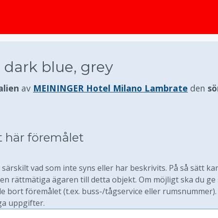
huvudinnehållet
 dark blue, grey
alien
av
MEININGER Hotel Milano Lambrate
den
sö
t här föremålet
särskilt vad som inte syns eller har beskrivits. På så sätt ka
 rättmätiga ägaren till detta objekt. Om möjligt ska du ge
 bort föremålet (t.ex. buss-/tågservice eller rumsnummer).
ga uppgifter.