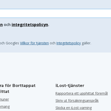
en
och
integritetspolicyn
.
 och Googles
Villkor för tjänsten
och
Integritetspolicy
gäller.
ra för Borttappat
iLost-tjänster
ittat
Rapportera ett upphittat föremål
muner
Skriv ut försäkringsanspråk
nemang
Skicka en iLost-varning