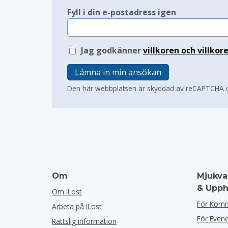
Fyll i din e-postadress igen
Jag godkänner
villkoren och villkor
Lämna in min ansökan
Den här webbplatsen är skyddad av reCAPTCHA
Om
Mjukva
& Upph
Om iLost
För Kom
Arbeta på iLost
För Eve
Rättslig information