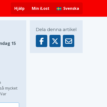
Hjälp
Min iLost
Svenska
Dela denna artikel
ndag 15
n
 så mycket
 Var