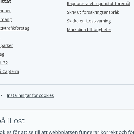
ittat
Rapportera ett upphittat föremål
muner
Skriv ut försäkringsanspråk
nemang
Skicka en iLost-varning
ktivtrafikföretag
Märk dina tillhörigheter
l
sparker
tag
å G2
å Capterra
•
Inställningar för cookies
å iLost
kies för att se till att webbplatsen fungerar korrekt och för