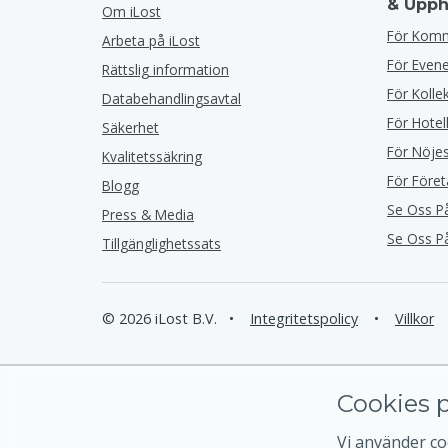
& Upph
Om iLost
För Kom
Arbeta på iLost
För Eve
Rättslig information
För Kolle
Databehandlingsavtal
För Hotel
Säkerhet
För Nöje
Kvalitetssäkring
För Före
Blogg
Se Oss P
Press & Media
Se Oss P
Tillgänglighetssats
© 2026 iLost B.V.
•
Integritetspolicy
•
Villkor
Cookies p
Vi använder coo