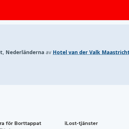
huvudinnehållet
t, Nederländerna
av
Hotel van der Valk Maastrich
ra för Borttappat
iLost-tjänster