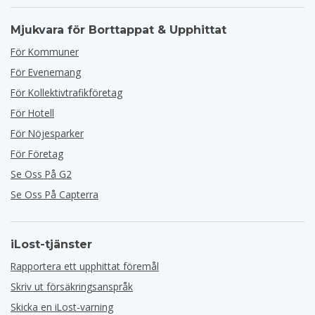
Mjukvara för Borttappat & Upphittat
För Kommuner
För Evenemang
För Kollektivtrafikföretag
För Hotell
För Nöjesparker
För Företag
Se Oss På G2
Se Oss På Capterra
iLost-tjänster
Rapportera ett upphittat föremål
Skriv ut försäkringsanspråk
Skicka en iLost-varning