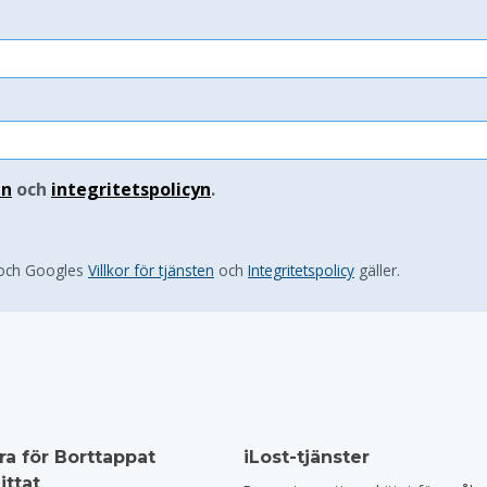
en
och
integritetspolicyn
.
 och Googles
Villkor för tjänsten
och
Integritetspolicy
gäller.
ra för Borttappat
iLost-tjänster
ittat