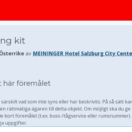
huvudinnehållet
ng kit
 Österrike
av
MEININGER Hotel Salzburg City Cente
t här föremålet
särskilt vad som inte syns eller har beskrivits. På så sätt ka
 rättmätiga ägaren till detta objekt. Om möjligt ska du ge
 bort föremålet (t.ex. buss-/tågservice eller rumsnummer).
ga uppgifter.