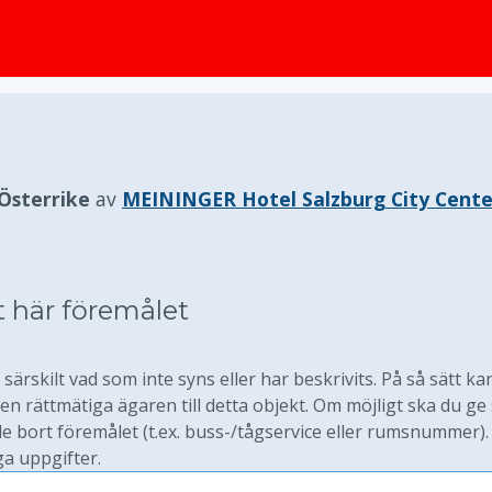
huvudinnehållet
 Österrike
av
MEININGER Hotel Salzburg City Cente
t här föremålet
särskilt vad som inte syns eller har beskrivits. På så sätt ka
 rättmätiga ägaren till detta objekt. Om möjligt ska du ge
 bort föremålet (t.ex. buss-/tågservice eller rumsnummer).
ga uppgifter.