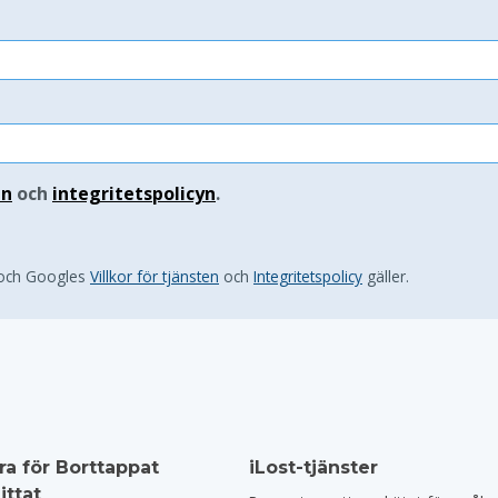
en
och
integritetspolicyn
.
 och Googles
Villkor för tjänsten
och
Integritetspolicy
gäller.
ra för Borttappat
iLost-tjänster
ittat