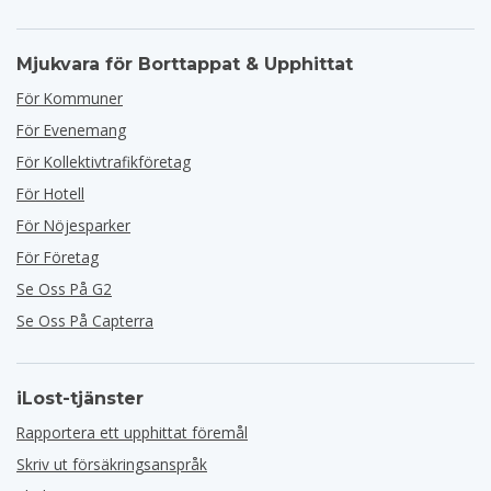
Mjukvara för Borttappat & Upphittat
För Kommuner
För Evenemang
För Kollektivtrafikföretag
För Hotell
För Nöjesparker
För Företag
Se Oss På G2
Se Oss På Capterra
iLost-tjänster
Rapportera ett upphittat föremål
Skriv ut försäkringsanspråk