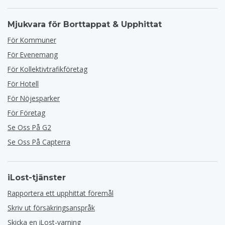
Mjukvara för Borttappat & Upphittat
För Kommuner
För Evenemang
För Kollektivtrafikföretag
För Hotell
För Nöjesparker
För Företag
Se Oss På G2
Se Oss På Capterra
iLost-tjänster
Rapportera ett upphittat föremål
Skriv ut försäkringsanspråk
Skicka en iLost-varning