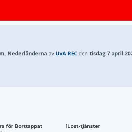
huvudinnehållet
m, Nederländerna
av
UvA REC
den
tisdag 7 april 20
ra för Borttappat
iLost-tjänster