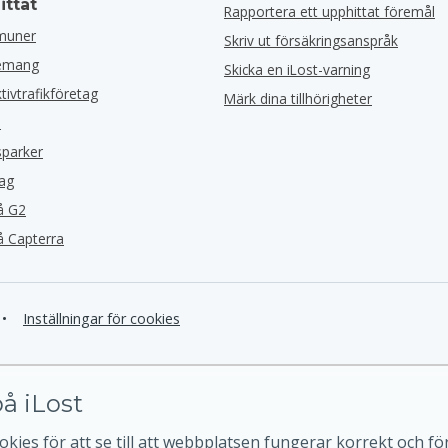
ittat
Rapportera ett upphittat föremål
muner
Skriv ut försäkringsanspråk
nemang
Skicka en iLost-varning
ktivtrafikföretag
Märk dina tillhörigheter
l
sparker
tag
å G2
å Capterra
•
Inställningar för cookies
å iLost
kies för att se till att webbplatsen fungerar korrekt och för