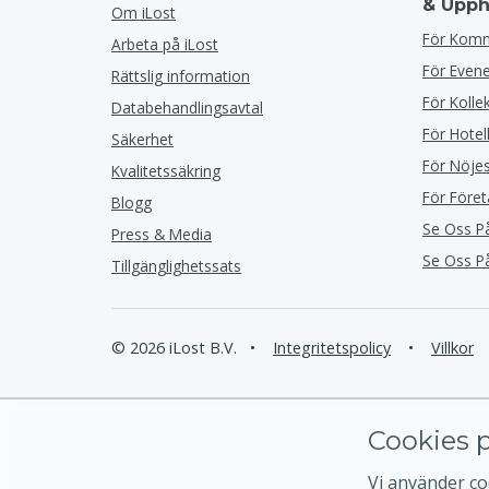
& Upph
Om iLost
För Kom
Arbeta på iLost
För Eve
Rättslig information
För Kolle
Databehandlingsavtal
För Hotel
Säkerhet
För Nöje
Kvalitetssäkring
För Före
Blogg
Se Oss P
Press & Media
Se Oss P
Tillgänglighetssats
© 2026 iLost B.V.
•
Integritetspolicy
•
Villkor
Cookies p
Vi använder coo