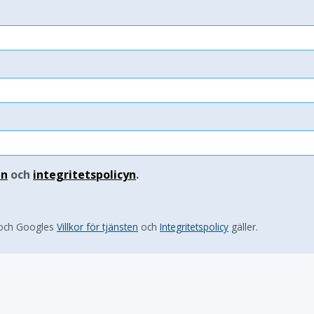
en
och
integritetspolicyn
.
 och Googles
Villkor för tjänsten
och
Integritetspolicy
gäller.