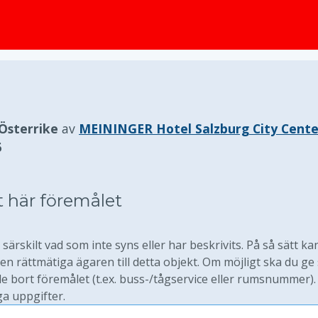
huvudinnehållet
 Österrike
av
MEININGER Hotel Salzburg City Cente
6
t här föremålet
särskilt vad som inte syns eller har beskrivits. På så sätt ka
 rättmätiga ägaren till detta objekt. Om möjligt ska du ge
 bort föremålet (t.ex. buss-/tågservice eller rumsnummer).
ga uppgifter.