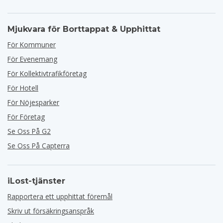
Mjukvara för Borttappat & Upphittat
För Kommuner
För Evenemang
För Kollektivtrafikföretag
För Hotell
För Nöjesparker
För Företag
Se Oss På G2
Se Oss På Capterra
iLost-tjänster
Rapportera ett upphittat föremål
Skriv ut försäkringsanspråk