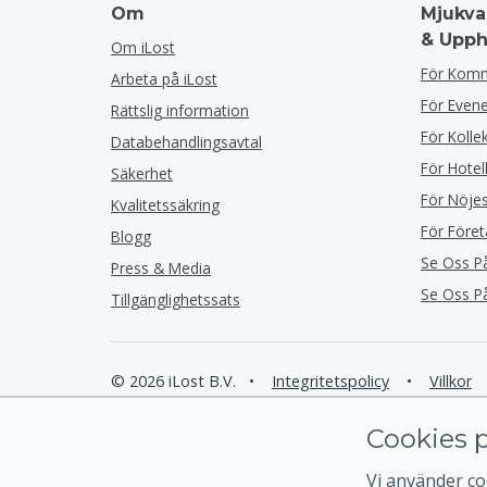
Om
Mjukva
& Upph
Om iLost
För Kom
Arbeta på iLost
För Eve
Rättslig information
För Kolle
Databehandlingsavtal
För Hotel
Säkerhet
För Nöje
Kvalitetssäkring
För Före
Blogg
Se Oss P
Press & Media
Se Oss P
Tillgänglighetssats
© 2026 iLost B.V.
•
Integritetspolicy
•
Villkor
Cookies p
Vi använder coo