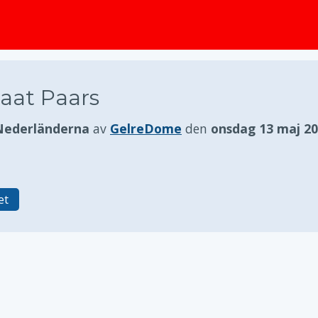
huvudinnehållet
aat Paars
Nederländerna
av
GelreDome
den
onsdag 13 maj 2
et