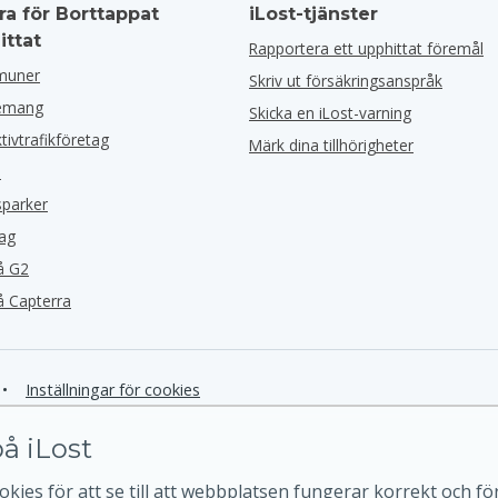
ra för Borttappat
iLost-tjänster
ittat
Rapportera ett upphittat föremål
muner
Skriv ut försäkringsanspråk
nemang
Skicka en iLost-varning
ktivtrafikföretag
Märk dina tillhörigheter
l
sparker
tag
å G2
å Capterra
•
Inställningar för cookies
å iLost
kies för att se till att webbplatsen fungerar korrekt och för