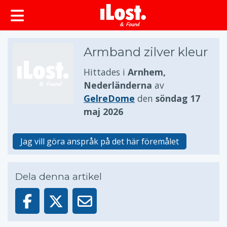
huvudinnehållet
Armband zilver kleur
Hittades i
Arnhem,
Nederländerna
av
GelreDome
den
söndag 17
maj 2026
Jag vill göra anspråk på det här föremålet
Dela denna artikel