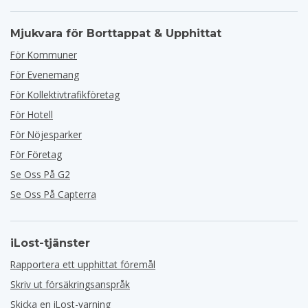
Mjukvara för Borttappat & Upphittat
För Kommuner
För Evenemang
För Kollektivtrafikföretag
För Hotell
För Nöjesparker
För Företag
Se Oss På G2
Se Oss På Capterra
iLost-tjänster
Rapportera ett upphittat föremål
Skriv ut försäkringsanspråk
Skicka en iLost-varning