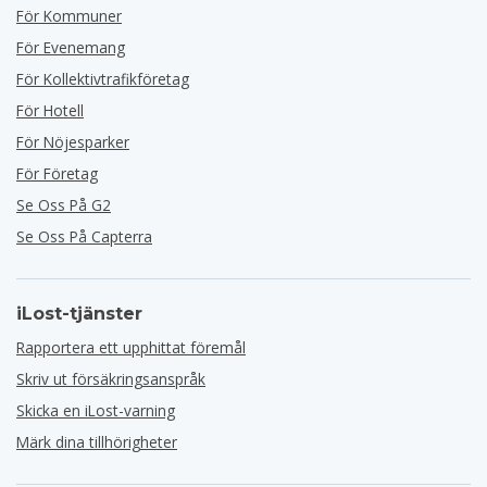
För Kommuner
För Evenemang
För Kollektivtrafikföretag
För Hotell
För Nöjesparker
För Företag
Se Oss På G2
Se Oss På Capterra
iLost-tjänster
Rapportera ett upphittat föremål
Skriv ut försäkringsanspråk
Skicka en iLost-varning
Märk dina tillhörigheter