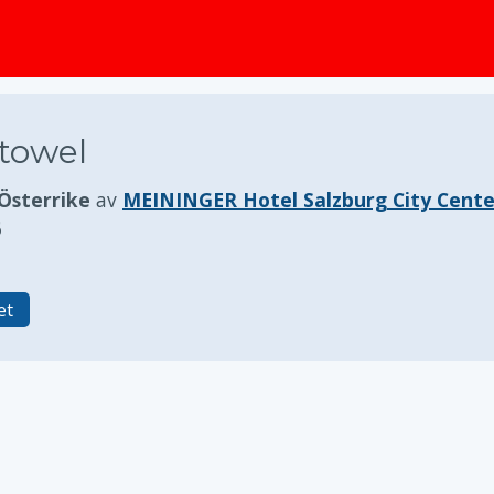
huvudinnehållet
towel
 Österrike
av
MEININGER Hotel Salzburg City Cente
6
et