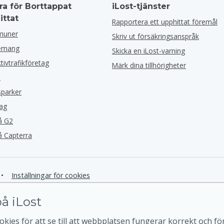
ra för Borttappat
iLost-tjänster
ittat
Rapportera ett upphittat föremål
muner
Skriv ut försäkringsanspråk
nemang
Skicka en iLost-varning
ktivtrafikföretag
Märk dina tillhörigheter
l
sparker
tag
å G2
å Capterra
•
Inställningar för cookies
å iLost
kies för att se till att webbplatsen fungerar korrekt och för