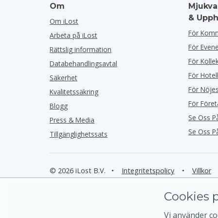
Om
Mjukva
& Upph
Om iLost
För Kom
Arbeta på iLost
För Eve
Rättslig information
För Kolle
Databehandlingsavtal
För Hotel
Säkerhet
För Nöje
Kvalitetssäkring
För Före
Blogg
Se Oss P
Press & Media
Se Oss P
Tillgänglighetssats
© 2026 iLost B.V.
•
Integritetspolicy
•
Villkor
Cookies p
Vi använder coo