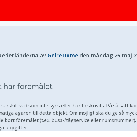
huvudinnehållet
Nederländerna
av
GelreDome
den
måndag 25 maj 2
t här föremålet
särskilt vad som inte syns eller har beskrivits. På så sätt ka
tiga ägaren till detta objekt. Om möjligt ska du ge så myck
 bort föremålet (t.ex. buss-/tågservice eller rumsnummer).
ga uppgifter.