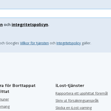
en
och
integritetspolicyn
.
 och Googles
Villkor för tjänsten
och
Integritetspolicy
gäller.
ra för Borttappat
iLost-tjänster
ittat
Rapportera ett upphittat föremål
muner
Skriv ut försäkringsanspråk
nemang
Skicka en iLost-varning