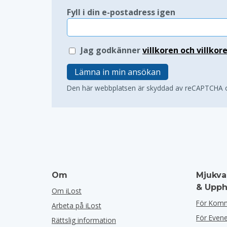
Fyll i din e-postadress igen
Jag godkänner
villkoren och villkor
Lämna in min ansökan
Den här webbplatsen är skyddad av reCAPTCHA
Om
Mjukva
& Upph
Om iLost
För Kom
Arbeta på iLost
För Eve
Rättslig information