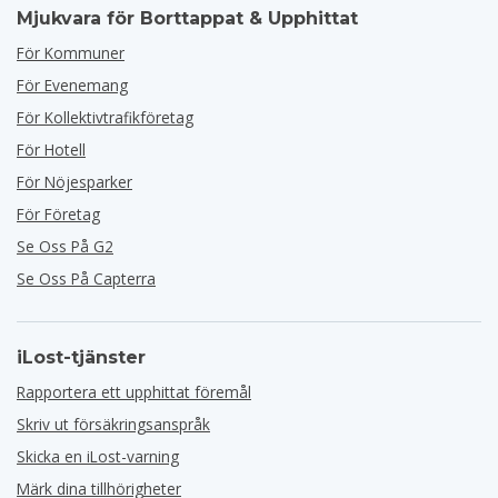
Mjukvara för Borttappat & Upphittat
För Kommuner
För Evenemang
För Kollektivtrafikföretag
För Hotell
För Nöjesparker
För Företag
Se Oss På G2
Se Oss På Capterra
iLost-tjänster
Rapportera ett upphittat föremål
Skriv ut försäkringsanspråk
Skicka en iLost-varning
Märk dina tillhörigheter