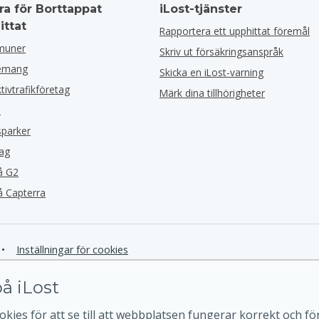
ra för Borttappat
iLost-tjänster
ittat
Rapportera ett upphittat föremål
muner
Skriv ut försäkringsanspråk
nemang
Skicka en iLost-varning
ktivtrafikföretag
Märk dina tillhörigheter
l
sparker
tag
å G2
å Capterra
•
Inställningar för cookies
å iLost
kies för att se till att webbplatsen fungerar korrekt och för