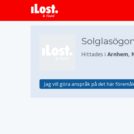
Solglasögon
Hittades i
Arnhem, 
Jag vill göra anspråk på det här föremål