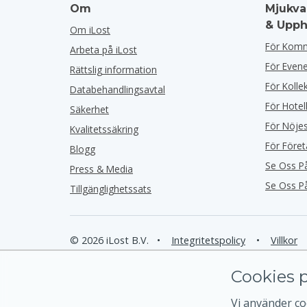
Om
Mjukva
& Upph
Om iLost
För Kom
Arbeta på iLost
För Eve
Rättslig information
För Kolle
Databehandlingsavtal
För Hotel
Säkerhet
För Nöje
Kvalitetssäkring
För Före
Blogg
Se Oss P
Press & Media
Se Oss P
Tillgänglighetssats
© 2026 iLost B.V.
•
Integritetspolicy
•
Villkor
Cookies p
Vi använder coo