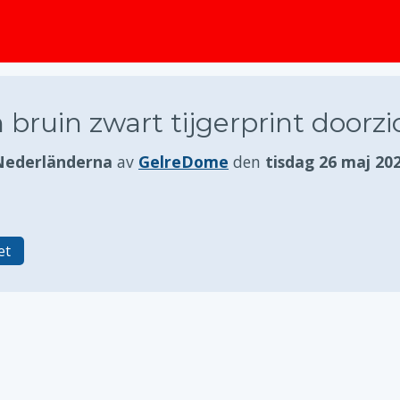
huvudinnehållet
 bruin zwart tijgerprint doorzi
Nederländerna
av
GelreDome
den
tisdag 26 maj 20
et