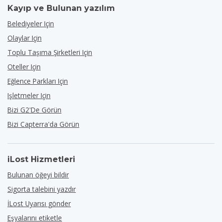
Kayıp ve Bulunan yazılım
Belediyeler Için
Olaylar Için
Toplu Taşıma Şirketleri Için
Oteller Için
Eğlence Parkları Için
Işletmeler Için
Bizi G2'de Görün
Bizi Capterra'da Görün
iLost Hizmetleri
Bulunan öğeyi bildir
Sigorta talebini yazdır
İLost Uyarısı gönder
Eşyalarını etiketle