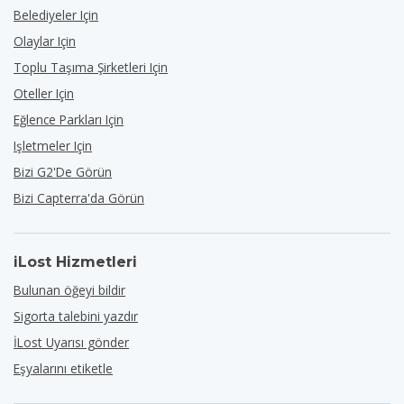
Belediyeler Için
Olaylar Için
Toplu Taşıma Şirketleri Için
Oteller Için
Eğlence Parkları Için
Işletmeler Için
Bizi G2'de Görün
Bizi Capterra'da Görün
iLost Hizmetleri
Bulunan öğeyi bildir
Sigorta talebini yazdır
İLost Uyarısı gönder
Eşyalarını etiketle