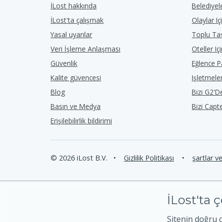
İLost hakkında
Belediyele
İLost'ta çalışmak
Olaylar Iç
Yasal uyarılar
Toplu Taş
Veri İşleme Anlaşması
Oteller Iç
Güvenlik
Eğlence Pa
Kalite güvencesi
Işletmeler
Blog
Bizi G2'
Basın ve Medya
Bizi Capt
Erişilebilirlik bildirimi
© 2026 iLost B.V.
•
Gizlilik Politikası
•
şartlar v
İLost'ta ç
Sitenin doğru 