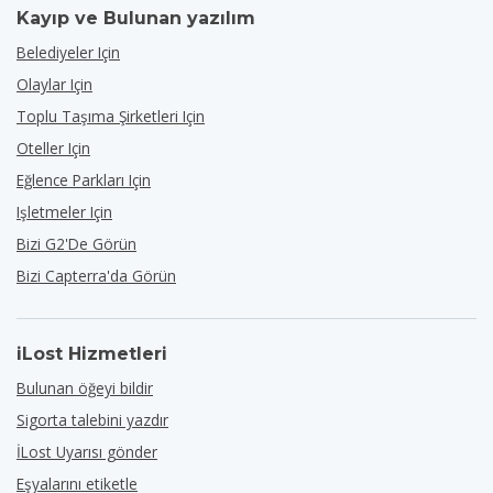
Kayıp ve Bulunan yazılım
Belediyeler Için
Olaylar Için
Toplu Taşıma Şirketleri Için
Oteller Için
Eğlence Parkları Için
Işletmeler Için
Bizi G2'de Görün
Bizi Capterra'da Görün
iLost Hizmetleri
Bulunan öğeyi bildir
Sigorta talebini yazdır
İLost Uyarısı gönder
Eşyalarını etiketle