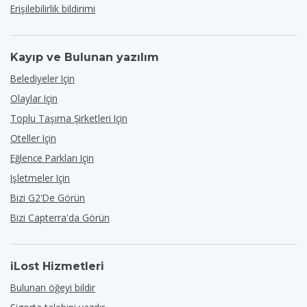
Erişilebilirlik bildirimi
Kayıp ve Bulunan yazılım
Belediyeler Için
Olaylar Için
Toplu Taşıma Şirketleri Için
Oteller Için
Eğlence Parkları Için
Işletmeler Için
Bizi G2'de Görün
Bizi Capterra'da Görün
iLost Hizmetleri
Bulunan öğeyi bildir