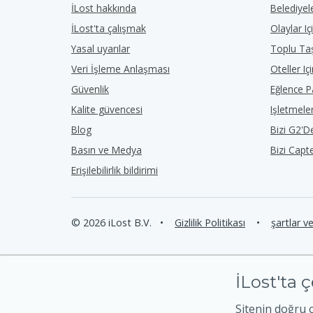
İLost hakkında
Belediyele
İLost'ta çalışmak
Olaylar Iç
Yasal uyarılar
Toplu Taş
Veri İşleme Anlaşması
Oteller Iç
Güvenlik
Eğlence Pa
Kalite güvencesi
Işletmeler
Blog
Bizi G2'
Basın ve Medya
Bizi Capt
Erişilebilirlik bildirimi
© 2026 iLost B.V.
•
Gizlilik Politikası
•
şartlar v
İLost'ta ç
Sitenin doğru 