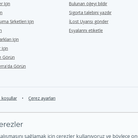
r Için
Bulunan öğeyi bildir
in
Sigorta talebini yazdır
ıma Şirketleri Için
İLost Uyarısı gönder
in
Eşyalarını etiketle
rkları Için
 Için
de Görün
erra'da Görün
e koşullar
•
Çerez ayarları
erezler
çalışmasını sağlamak için çerezler kullanıyoruz ve böylece o