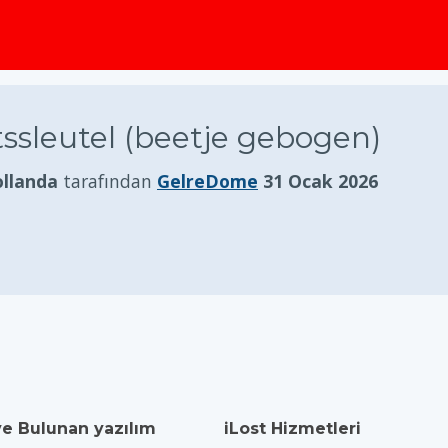
tssleutel (beetje gebogen)
llanda
tarafından
GelreDome
31 Ocak 2026
ve Bulunan yazılım
iLost Hizmetleri