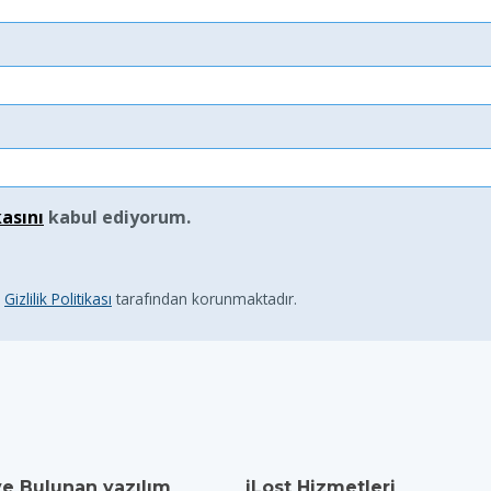
kasını
kabul ediyorum.
e
Gizlilik Politikası
tarafından korunmaktadır.
ve Bulunan yazılım
iLost Hizmetleri