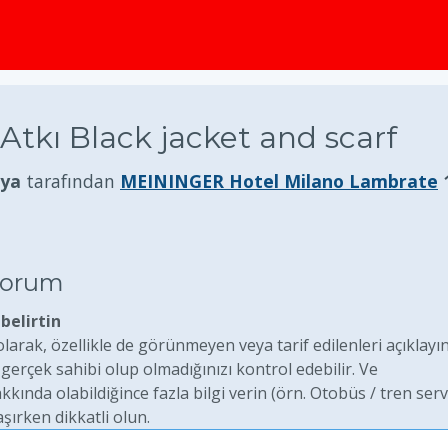
 Atkı Black jacket and scarf
lya
tarafından
MEININGER Hotel Milano Lambrate
iyorum
belirtin
arak, özellikle de görünmeyen veya tarif edilenleri açıklayın
rçek sahibi olup olmadığınızı kontrol edebilir. Ve
ında olabildiğince fazla bilgi verin (örn. Otobüs / tren serv
aşırken dikkatli olun.