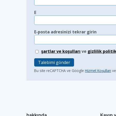
E
E-posta adresinizi tekrar girin
şartlar ve koşulları
ve
gizlilik politi
Talebimi gönder
Bu site reCAPTCHA ve Google
Hizmet Koşulları
v
hakkında
Kayıp 