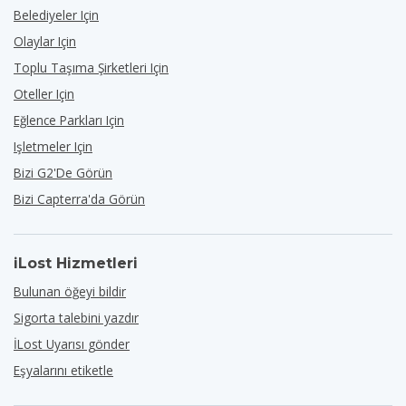
Belediyeler Için
Olaylar Için
Toplu Taşıma Şirketleri Için
Oteller Için
Eğlence Parkları Için
Işletmeler Için
Bizi G2'de Görün
Bizi Capterra'da Görün
iLost Hizmetleri
Bulunan öğeyi bildir
Sigorta talebini yazdır
İLost Uyarısı gönder
Eşyalarını etiketle