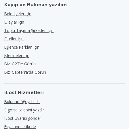
Kayıp ve Bulunan yazılım
Belediyeler Için
Olaylar Için
Toplu Taşıma Şirketleri Için
Oteller Için
Eğlence Parkları Için
Işletmeler Için
Bizi G2'de Görün
Bizi Capterra'da Görün
iLost Hizmetleri
Bulunan öğeyi bildir
Sigorta talebini yazdır
İLost Uyarısı gönder
Eşyalarını etiketle