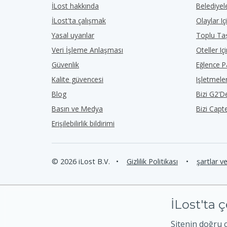
İLost hakkında
Belediyele
İLost'ta çalışmak
Olaylar Iç
Yasal uyarılar
Toplu Taş
Veri İşleme Anlaşması
Oteller Iç
Güvenlik
Eğlence Pa
Kalite güvencesi
Işletmeler
Blog
Bizi G2'
Basın ve Medya
Bizi Capt
Erişilebilirlik bildirimi
© 2026 iLost B.V.
•
Gizlilik Politikası
•
şartlar v
İLost'ta ç
Sitenin doğru 