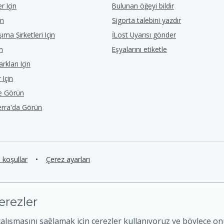
r Için
Bulunan öğeyi bildir
in
Sigorta talebini yazdır
ıma Şirketleri Için
İLost Uyarısı gönder
in
Eşyalarını etiketle
rkları Için
 Için
de Görün
erra'da Görün
e koşullar
•
Çerez ayarları
erezler
çalışmasını sağlamak için çerezler kullanıyoruz ve böylece o