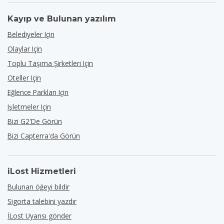
Kayıp ve Bulunan yazılım
Belediyeler Için
Olaylar Için
Toplu Taşıma Şirketleri Için
Oteller Için
Eğlence Parkları Için
Işletmeler Için
Bizi G2'de Görün
Bizi Capterra'da Görün
iLost Hizmetleri
Bulunan öğeyi bildir
Sigorta talebini yazdır
İLost Uyarısı gönder