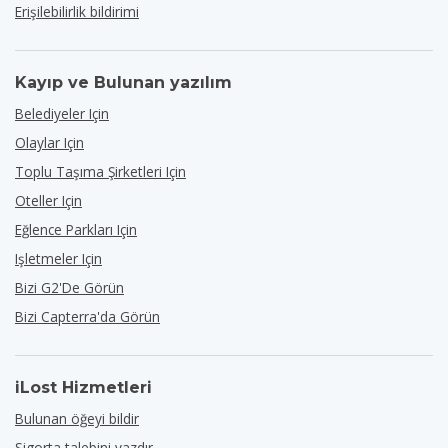
Erişilebilirlik bildirimi
Kayıp ve Bulunan yazılım
Belediyeler Için
Olaylar Için
Toplu Taşıma Şirketleri Için
Oteller Için
Eğlence Parkları Için
Işletmeler Için
Bizi G2'de Görün
Bizi Capterra'da Görün
iLost Hizmetleri
Bulunan öğeyi bildir
Sigorta talebini yazdır