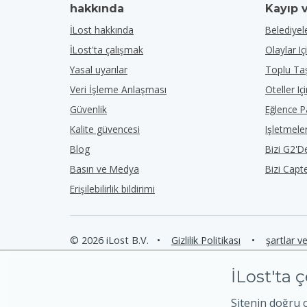
hakkında
Kayıp 
İLost hakkında
Belediyele
İLost'ta çalışmak
Olaylar Iç
Yasal uyarılar
Toplu Taş
Veri İşleme Anlaşması
Oteller Iç
Güvenlik
Eğlence Pa
Kalite güvencesi
Işletmeler
Blog
Bizi G2'
Basın ve Medya
Bizi Capt
Erişilebilirlik bildirimi
© 2026 iLost B.V.
•
Gizlilik Politikası
•
şartlar v
İLost'ta ç
Sitenin doğru 