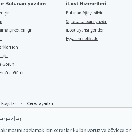
ve Bulunan yazılım
iLost Hizmetleri
r Için
Bulunan öğeyi bildir
in
Sigorta talebini yazdır
ıma Şirketleri Için
İLost Uyarısı gönder
in
Eşyalarını etiketle
rkları Için
 Için
de Görün
erra'da Görün
e koşullar
•
Çerez ayarları
erezler
çalışmasını sağlamak için çerezler kullanıyoruz ve böylece o