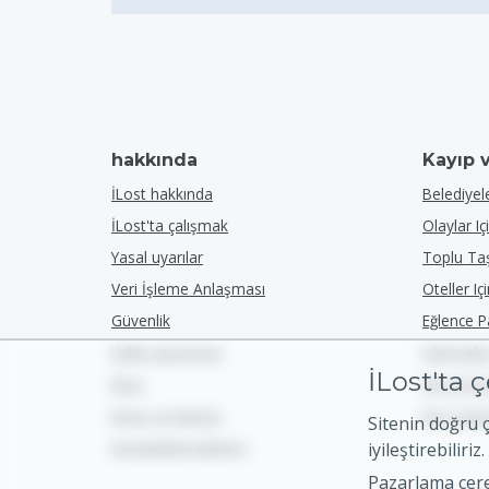
hakkında
Kayıp 
İLost hakkında
Belediyele
İLost'ta çalışmak
Olaylar Iç
Yasal uyarılar
Toplu Taş
Veri İşleme Anlaşması
Oteller Iç
Güvenlik
Eğlence Pa
Kalite güvencesi
Işletmeler
İLost'ta ç
Blog
Bizi G2'
Basın ve Medya
Bizi Capt
Sitenin doğru 
Erişilebilirlik bildirimi
iyileştirebiliriz
Pazarlama çerez