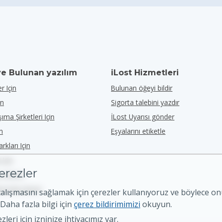
ve Bulunan yazılım
iLost Hizmetleri
r Için
Bulunan öğeyi bildir
in
Sigorta talebini yazdır
ıma Şirketleri Için
İLost Uyarısı gönder
in
Eşyalarını etiketle
rkları Için
 Için
erezler
de Görün
erra'da Görün
çalışmasını sağlamak için çerezler kullanıyoruz ve böylece o
. Daha fazla bilgi için
çerez bildirimimizi
okuyun.
leri için izninize ihtiyacımız var.