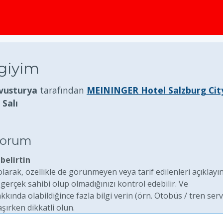
 giyim
Avusturya
tarafından
MEININGER Hotel Salzburg Cit
 Salı
iyorum
belirtin
arak, özellikle de görünmeyen veya tarif edilenleri açıklayın
rçek sahibi olup olmadığınızı kontrol edebilir. Ve
ında olabildiğince fazla bilgi verin (örn. Otobüs / tren serv
aşırken dikkatli olun.