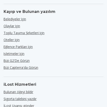
Kayıp ve Bulunan yazılım
Belediyeler Için
Olaylar Için
Toplu Taşıma Şirketleri Için
Oteller Için
Eğlence Parkları Için
Işletmeler Için
Bizi G2'de Görün
Bizi Capterra'da Görün
iLost Hizmetleri
Bulunan öğeyi bildir
Sigorta talebini yazdır
İLost Uyarısı gönder