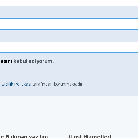
kasını
kabul ediyorum.
e
Gizlilik Politikası
tarafından korunmaktadır.
ve Bulunan yazılım
iLost Hizmetleri