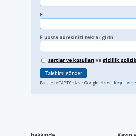
E
E-posta adresinizi tekrar girin
şartlar ve koşulları
ve
gizlilik politi
Talebimi gönder
Bu site reCAPTCHA ve Google
Hizmet Koşulları
v
hakkında
Kayıp 