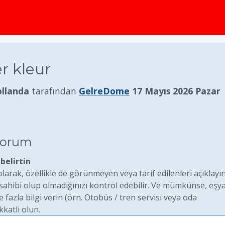
er kleur
llanda
tarafından
GelreDome
17 Mayıs 2026 Pazar
iyorum
belirtin
arak, özellikle de görünmeyen veya tarif edilenleri açıklayın
hibi olup olmadığınızı kontrol edebilir. Ve mümkünse, eşya
 fazla bilgi verin (örn. Otobüs / tren servisi veya oda
kkatli olun.