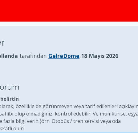
er
llanda
tarafından
GelreDome
18 Mayıs 2026
iyorum
belirtin
arak, özellikle de görünmeyen veya tarif edilenleri açıklayın
hibi olup olmadığınızı kontrol edebilir. Ve mümkünse, eşya
 fazla bilgi verin (örn. Otobüs / tren servisi veya oda
kkatli olun.