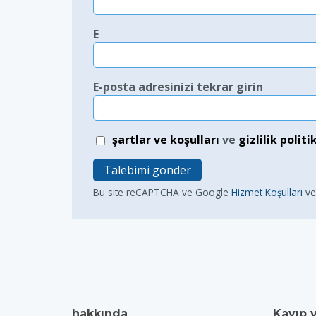
E
E-posta adresinizi tekrar girin
şartlar ve koşulları
ve
gizlilik politi
Talebimi gönder
Bu site reCAPTCHA ve Google
Hizmet Koşulları
v
hakkında
Kayıp 