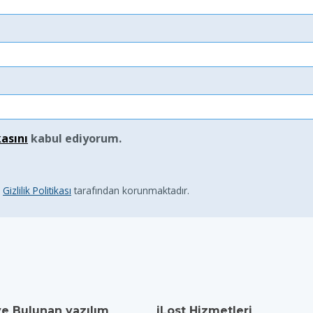
kasını
kabul ediyorum.
e
Gizlilik Politikası
tarafından korunmaktadır.
ve Bulunan yazılım
iLost Hizmetleri