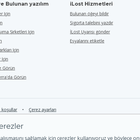
ve Bulunan yazılım
iLost Hizmetleri
r Için
Bulunan öğeyi bildir
in
Sigorta talebini yazdır
ıma Şirketleri Için
İLost Uyarısı gönder
in
Eşyalarını etiketle
rkları Için
 Için
de Görün
erra'da Görün
e koşullar
•
Çerez ayarları
erezler
çalışmasını sağlamak için çerezler kullanıyoruz ve böylece o