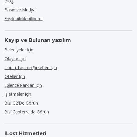
Blog
Basın ve Medya
Erişilebilirlik bildirimi
Kayıp ve Bulunan yazılım
Belediyeler Için
Olaylar Için
Toplu Taşıma Şirketleri Için
Oteller Için
Eğlence Parkları Için
Işletmeler Için
Bizi G2'de Görün
Bizi Capterra'da Görün
iLost Hizmetleri