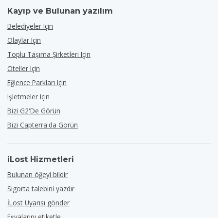
Kayıp ve Bulunan yazılım
Belediyeler Için
Olaylar Için
Toplu Taşıma Şirketleri Için
Oteller Için
Eğlence Parkları Için
Işletmeler Için
Bizi G2'de Görün
Bizi Capterra'da Görün
iLost Hizmetleri
Bulunan öğeyi bildir
Sigorta talebini yazdır
İLost Uyarısı gönder
Eşyalarını etiketle