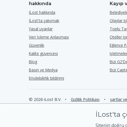
hakkında
Kayıp 
İLost hakkında
Belediyele
İLost'ta çalışmak
Olaylar Iç
Yasal uyarılar
Toplu Taş
Veri İşleme Anlaşması
Oteller Iç
Güvenlik
Eğlence Pa
Kalite güvencesi
Işletmeler
Blog
Bizi G2'
Basın ve Medya
Bizi Capt
Erişilebilirlik bildirimi
© 2026 iLost B.V.
•
Gizlilik Politikası
•
şartlar v
İLost'ta ç
Sitenin doğru 