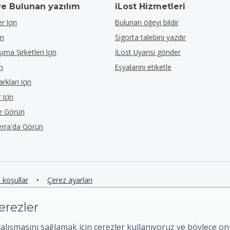
ve Bulunan yazılım
iLost Hizmetleri
r Için
Bulunan öğeyi bildir
in
Sigorta talebini yazdır
ıma Şirketleri Için
İLost Uyarısı gönder
in
Eşyalarını etiketle
rkları Için
 Için
de Görün
erra'da Görün
e koşullar
•
Çerez ayarları
erezler
çalışmasını sağlamak için çerezler kullanıyoruz ve böylece o