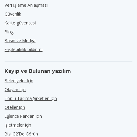
Veri İşleme Anlaşması
Güvenlik
Kalite güvencesi
Blog
Basın ve Medya
Erişilebilirlik bildirimi
Kayıp ve Bulunan yazılım
Belediyeler Için
Olaylar Için
Toplu Taşıma Şirketleri Için
Oteller Için
Eğlence Parkları Için
Işletmeler Için
Bizi G2'de Görün