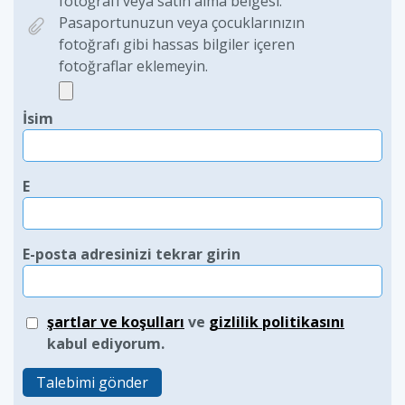
fotoğrafı veya satın alma belgesi.
Pasaportunuzun veya çocuklarınızın
fotoğrafı gibi hassas bilgiler içeren
fotoğraflar eklemeyin.
İsim
E
E-posta adresinizi tekrar girin
şartlar ve koşulları
ve
gizlilik politikasını
kabul ediyorum.
Talebimi gönder