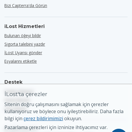
Bizi Capterra'da Görün
iLost Hizmetleri
Bulunan öğeyi bildir
Sigorta talebini yazdır
İLost Uyarısı gönder
Eşyalarını etiketle
Destek
Yardım Merkezi
İLost'ta çerezler
Genel İletişim
Sitenin doğru çalışmasını sağlamak için çerezler
Site Haritası
kullanıyoruz ve böylece onu iyileştirebiliriz. Daha fazla
bilgi için
çerez bildirimimizi
okuyun.
Pazarlama çerezleri için izninize ihtiyacımız var.
© 2026 iLost B.V.