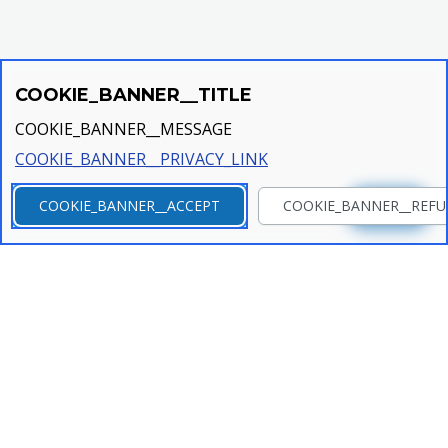
COOKIE_BANNER__TITLE
COOKIE_BANNER__MESSAGE
COOKIE_BANNER__PRIVACY_LINK
COOKIE_BANNER__ACCEPT
COOKIE_BANNER__REFU
Ajuda
Quant a
Quant a iLost
Treballar a iLost
Avisos legals
Acord de processament de dades