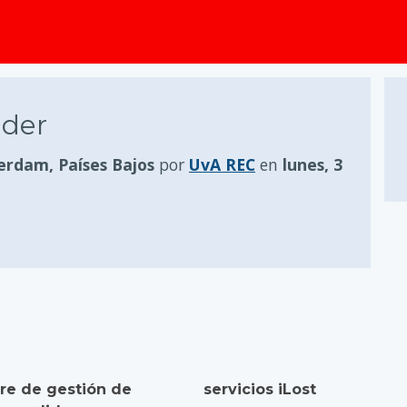
ader
rdam, Países Bajos
por
UvA REC
en
lunes, 3
re de gestión de
servicios iLost