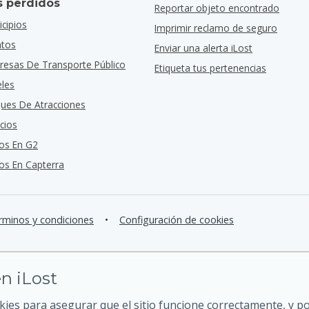
s perdidos
Reportar objeto encontrado
cipios
Imprimir reclamo de seguro
ntos
Enviar una alerta iLost
resas De Transporte Público
Etiqueta tus pertenencias
eles
ques De Atracciones
cios
os En G2
s En Capterra
rminos y condiciones
•
Configuración de cookies
n iLost
kies para asegurar que el sitio funcione correctamente, y 