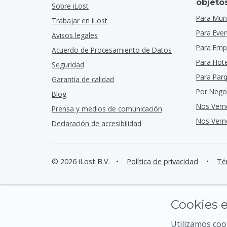
objeto
Sobre iLost
Para Muni
Trabajar en iLost
Para Eve
Avisos legales
Para Emp
Acuerdo de Procesamiento de Datos
Para Hot
Seguridad
Para Par
Garantía de calidad
Por Nego
Blog
Nos Vem
Prensa y medios de comunicación
Nos Vemo
Declaración de accesibilidad
© 2026 iLost B.V.
•
Política de privacidad
•
Té
Cookies e
Utilizamos coo