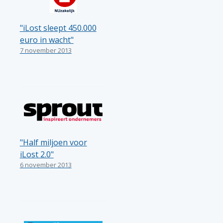
"iLost sleept 450.000
euro in wacht"
7 november 2013
"Half miljoen voor
iLost 2.0"
6 november 2013