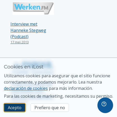
Interview met
Hanneke Stegweg
(Podcast)
17 mei 2013
Cookies en iLost
Utilizamos cookies para asegurar que el sitio funcione
correctamente, y podamos mejorarlo. Lea nuestra
"’t Gat in de markt: dé
declaración de cookies
para más información.
marktplaats voor
Para las cookies de marketing, necesitamos su permiso.
verloren voorwerpen"
1 mei 2013
Acepto
Prefiero que no