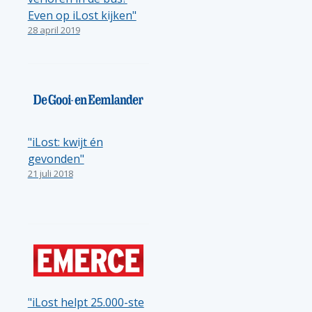
Even op iLost kijken"
28 april 2019
"iLost: kwijt én
gevonden"
21 juli 2018
"iLost helpt 25.000-ste