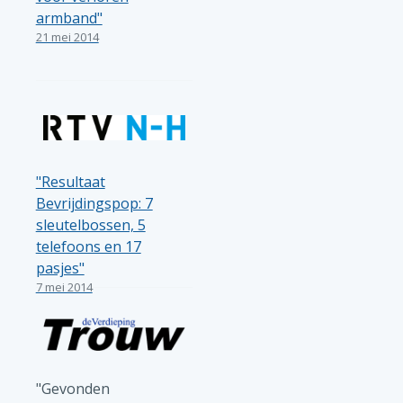
armband"
21 mei 2014
"Resultaat
Bevrijdingspop: 7
sleutelbossen, 5
telefoons en 17
pasjes"
7 mei 2014
"Gevonden