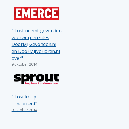
"iLost neemt gevonden
voorwerpen sites
DoorMijGevonden.nl
en DoorMijVerloren.nl
over"
9 oktober 2014
"iLost koopt
concurrent"
9 oktober 2014