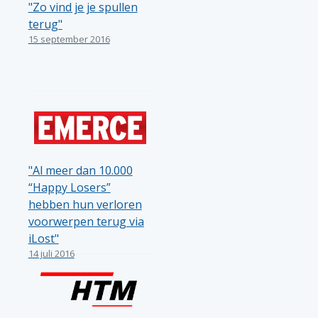
"Zo vind je je spullen
terug"
15 september 2016
"Al meer dan 10.000
“Happy Losers”
hebben hun verloren
voorwerpen terug via
iLost"
14 juli 2016