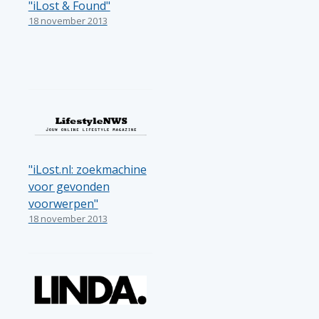
"iLost & Found"
18 november 2013
"iLost.nl: zoekmachine
voor gevonden
voorwerpen"
18 november 2013