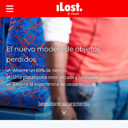
El nuevo modelo de objetos
perdidos
Ahorre un 60% de tiempo
Una plataforma centralizada y unificada
Mejore la experiencia de usuario
Seleccione su segmento