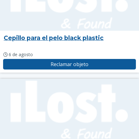
Cepillo para el pelo black plastic
6 de agosto
Reclamar objeto