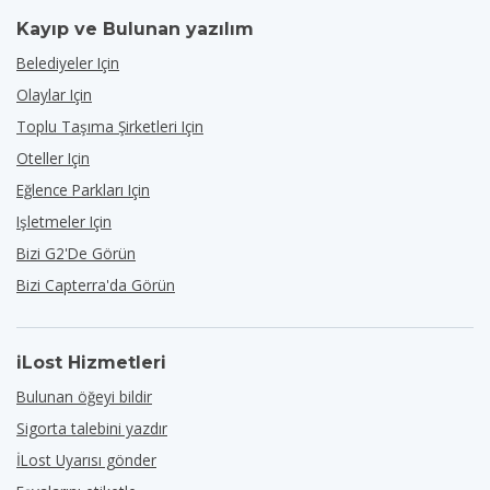
Kayıp ve Bulunan yazılım
Belediyeler Için
Olaylar Için
Toplu Taşıma Şirketleri Için
Oteller Için
Eğlence Parkları Için
Işletmeler Için
Bizi G2'de Görün
Bizi Capterra'da Görün
iLost Hizmetleri
Bulunan öğeyi bildir
Sigorta talebini yazdır
İLost Uyarısı gönder